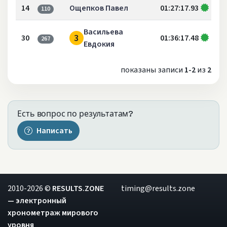
14
Ощепков Павел
01:27:17.93
110
Васильева
3
30
01:36:17.48
267
Евдокия
показаны записи
1-2
из
2
Есть вопрос по результатам?
Написать
2010-2026 ©
RESULTS.ZONE
timing@results.zone
— электронный
хронометраж мирового
уровня