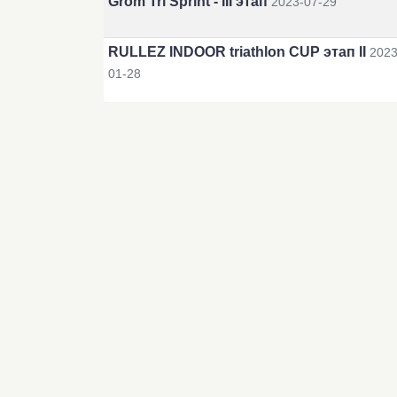
Grom Tri Sprint - III этап
2023-07-29
RULLEZ INDOOR triathlon CUP этап II
2023
01-28