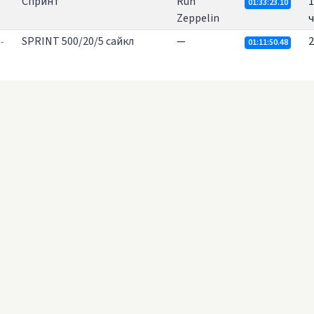
Спринт
Run
1
01:33:23.10
Zeppelin
ч
SPRINT 500/20/5 сайкл
—
2
-
01:11:50.48