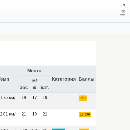
EN
RU
Место
Темп
Категория
Баллы
м/
абс
ж
кат.
1.75 км/
19
17
19
15.0
2.81 км/
21
19
21
13.636