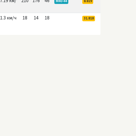
7.19 км/
210
176
46
M40-44
8.819
1.3 км/ч
18
14
18
31.818