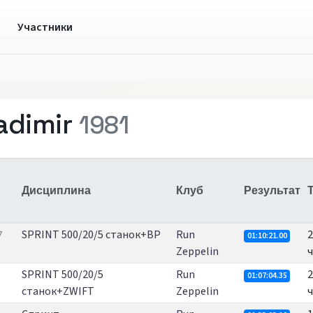
ы
Участники
adimir
1981
Дисциплина
Клуб
Результат
SPRINT 500/20/5 станок+ВР
Run
2
7
01:10:21.00
Zeppelin
ч
SPRINT 500/20/5
Run
2
01:07:04.35
станок+ZWIFT
Zeppelin
ч