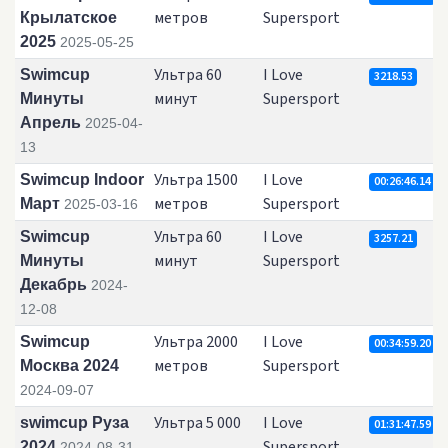
метров
Supersport
Крылатское
2025
2025-05-25
Ультра 60
I Love
Swimcup
3218.53
минут
Supersport
Минуты
Апрель
2025-04-
13
Ультра 1500
I Love
Swimcup Indoor
00:26:46.14
метров
Supersport
Март
2025-03-16
Ультра 60
I Love
Swimcup
3257.21
минут
Supersport
Минуты
Декабрь
2024-
12-08
Ультра 2000
I Love
Swimcup
00:34:59.20
метров
Supersport
Москва 2024
2024-09-07
Ультра 5 000
I Love
swimcup Руза
01:31:47.59
Supersport
2024
2024-08-31