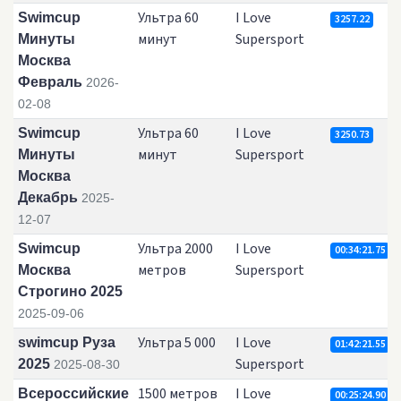
Ультра 60
I Love
Swimcup
3257.22
минут
Supersport
Минуты
Москва
Февраль
2026-
02-08
Ультра 60
I Love
Swimcup
3250.73
минут
Supersport
Минуты
Москва
Декабрь
2025-
12-07
Ультра 2000
I Love
Swimcup
00:34:21.75
метров
Supersport
Москва
Строгино 2025
2025-09-06
Ультра 5 000
I Love
swimcup Руза
01:42:21.55
Supersport
2025
2025-08-30
1500 метров
I Love
Всероссийские
00:25:24.90