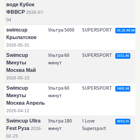
воде Кубок
ФВВСР
2026-07-
04
Ультра 5000
SUPERSPORT
swimcup
01:25:49.04
Крылатское
2026-05-31
Ультра 60
SUPERSPORT
Swimcup
3331.46
минут
Минуты
Москва Май
2026-05-23
Ультра 60
SUPERSPORT
Swimcup
3403.04
минут
Минуты
Москва Апрель
2026-04-12
Ультра 180
I Love
Swimcup Ultra
9302.35
минут
Supersport
Fest Руза
2026-
02-23