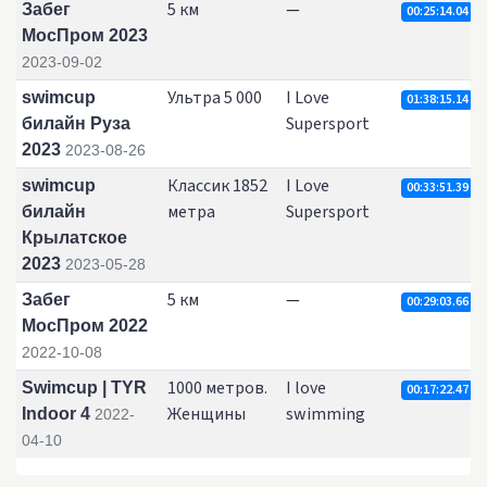
5 км
—
Забег
00:25:14.04
МосПром 2023
2023-09-02
Ультра 5 000
I Love
swimcup
01:38:15.14
Supersport
билайн Руза
2023
2023-08-26
Классик 1852
I Love
swimcup
00:33:51.39
метра
Supersport
билайн
Крылатское
2023
2023-05-28
5 км
—
Забег
00:29:03.66
МосПром 2022
2022-10-08
1000 метров.
I love
Swimcup | TYR
00:17:22.47
Женщины
swimming
Indoor 4
2022-
04-10