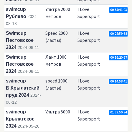
Ультра 2000
I Love
swimcup
00:35:41.03
метров
Supersport
Рублево
2024-
08-18
Speed 2000
I Love
Swimcup
00:28:59.68
(ласты)
Supersport
Пестовское
2024
2024-08-11
Лайт 1000
I Love
Swimcup
00:16:20.67
метров
Supersport
Пестовское
2024
2024-08-11
speed 1000
I Love
swimcup
00:14:58.41
(ласты)
Supersport
Б.Крылатский
пруд 2024
2024-
06-12
Ультра 5000
I Love
swimcup
01:29:50.54
Supersport
Крылатское
2024
2024-05-26