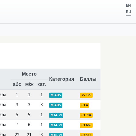
EN
RU
Место
Категория
Баллы
абс
м/ж
кат.
00м
1
1
1
M-ABS
75.125
00м
3
3
3
M-ABS
63.4
00м
5
5
1
M14-29
63.794
00м
7
6
1
М14-29
63.665
00м
22
21
3
М18-29
67.513