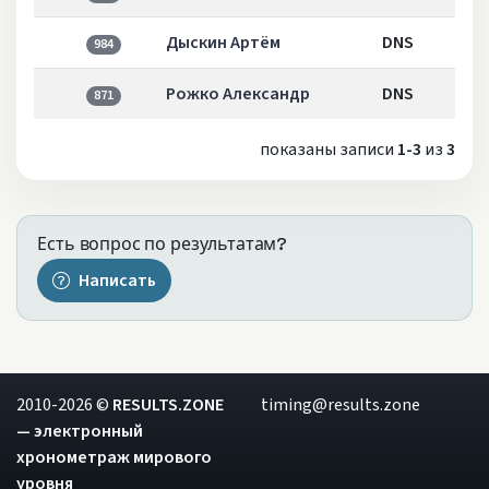
Дыскин Артём
DNS
984
Рожко Александр
DNS
871
показаны записи
1-3
из
3
Есть вопрос по результатам?
Написать
2010-2026 ©
RESULTS.ZONE
timing@results.zone
— электронный
хронометраж мирового
уровня