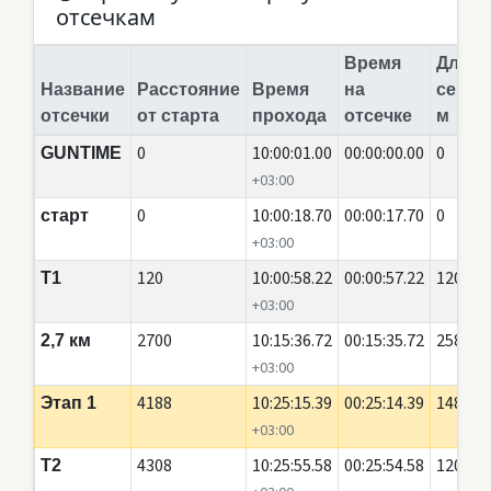
отсечкам
Время
Длина
Название
Расстояние
Время
на
сегме
отсечки
от старта
прохода
отсечке
м
0
10:00:01.00
00:00:00.00
0
GUNTIME
+03:00
0
10:00:18.70
00:00:17.70
0
старт
+03:00
120
10:00:58.22
00:00:57.22
120
T1
+03:00
2700
10:15:36.72
00:15:35.72
2580
2,7 км
+03:00
4188
10:25:15.39
00:25:14.39
1488
Этап 1
+03:00
4308
10:25:55.58
00:25:54.58
120
Т2