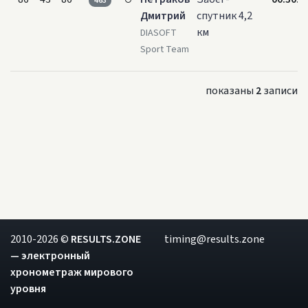
463
Дмитрий
спутник 4,2
км
DIASOFT
Sport Team
показаны
2
записи
2010-2026 ©
RESULTS.ZONE
timing@results.zone
— электронный
хронометраж мирового
уровня