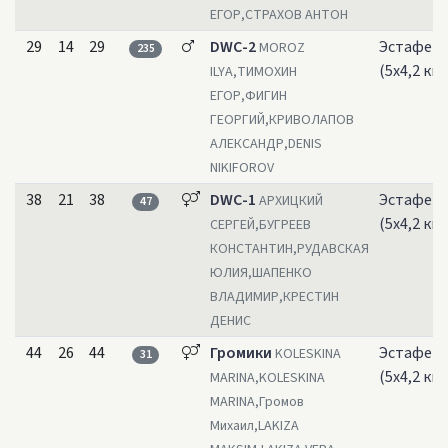
ЕГОР,СТРАХОВ АНТОН
29
14
29
DWC-2
Эстафет
MOROZ
235
(5х4,2 км)
ILYA,ТИМОХИН
ЕГОР,ФИГИН
ГЕОРГИЙ,КРИВОЛАПОВ
АЛЕКСАНДР,DENIS
NIKIFOROV
38
21
38
DWC-1
Эстафет
АРХИЦКИЙ
47
(5х4,2 км)
СЕРГЕЙ,БУГРЕЕВ
КОНСТАНТИН,РУДАВСКАЯ
ЮЛИЯ,ШАПЕНКО
ВЛАДИМИР,КРЕСТИН
ДЕНИС
44
26
44
Громики
Эстафет
KOLESKINA
31
(5х4,2 км)
MARINA,KOLESKINA
MARINA,Громов
Михаил,LAKIZA