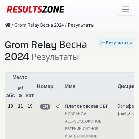
/
Grom Relay Весна 2024
/
Результаты
Grom Relay Весна
Результаты
2024
Результаты
Место
Номер
Имя
Дисцип
м/
абс
ж
кат
19
11
19
Платоновская ОБГ
Эстафет
234
(5х4,2 км)
KONDAKOV
ALEKSEY,САФОНОВ
ЕВГЕНИЙ,СИТНОВ
ИВАН,АНИСИМОВ