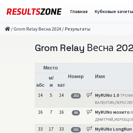
Главная
Кубковые зачет
/
Grom Relay Весна 2024
/
Результаты
Grom Relay Весна 20
Место
Номер
Имя
м/
абс
ж
кат
14
5
14
MyRUNo 1.0
ТРОФИ
202
ВАЛЕНТИН,ПЕРЕСЛЕГ
16
7
16
MyRUNo мохито
В
66
ДМИТРИЙ,ЖЕРЕБЦО
33
17
33
MyRUNo LongRun
161