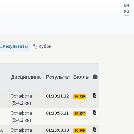
EN
RU
Результаты
Кубок
Дисциплина
Результат
Баллы
Эстафета
01:19:11.22
97.326
(5х4,2 км)
Эстафета
01:19:55.21
96.257
(5х4,2 км)
Эстафета
01:25:08.39
ЕВ
90.909