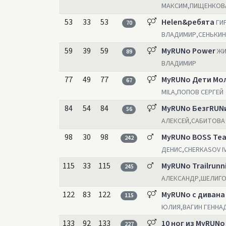
МАКСИМ,ПИЩЕНКОВ
53
33
53
Helen&ребята
ГИ
70
ВЛАДИМИР,СЕНЬКИН
59
39
59
MyRUNo Power
ЖИ
89
ВЛАДИМИР
77
49
77
MyRUNo Дети Мо
67
MILA,ПОПОВ СЕРГЕЙ
84
54
84
MyRUNo БезгRUN
56
АЛЕКСЕЙ,САБИТОВА
98
30
98
MyRUNo BOSS Te
242
ДЕНИС,CHERKASOV I
115
33
115
MyRUNo Trailrunn
245
АЛЕКСАНДР,ШЕЛИГО
122
83
122
MyRUNo с дивана
115
ЮЛИЯ,ВАГИН ГЕННА
133
92
133
10 ног из MyRUNo
227