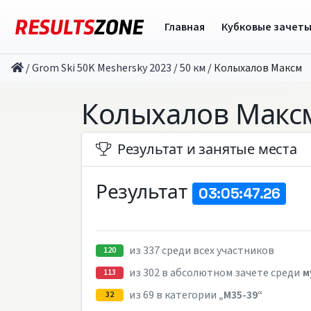
Главная
Кубковые зачет
/
Grom Ski 50K Meshersky 2023
/
50 км
/
Колыхалов Максм
Колыхалов Макс
Результат и занятые места
Результат
03:05:47.26
из 337 среди всех участников
120
из 302 в абсолютном зачете среди
м
113
из 69 в категории
„M35-39“
32