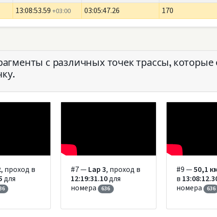
13:08:53.59
03:05:47.26
170
+03:00
гменты с различных точек трассы, которые
ку.
2
, проход в
#7 —
Lap 3
, проход в
#9 —
50,1 к
5
для
12:19:31.10
для
в
13:08:12.3
номера
номера
36
636
636