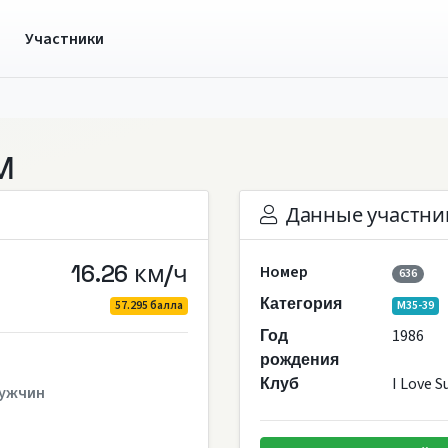
ы
Участники
м
Данные участни
16.26 км/ч
Номер
636
Категория
57.295 балла
M35-39
1986
Год
рождения
I Love 
Клуб
ужчин