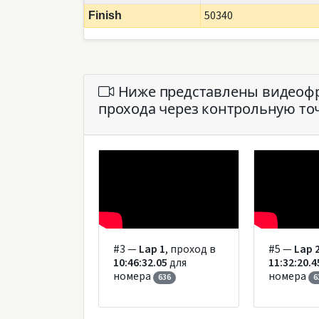
50340
Finish
Ниже представлены видеофра
прохода через контрольную точ
#3 —
Lap 1
, проход в
#5 —
Lap 
10:46:32.05
для
11:32:20.4
номера
номера
636
6