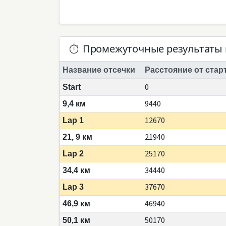
Промежуточные результаты 
Название отсечки
Расстояние от стар
0
Start
9440
9,4 км
12670
Lap 1
21940
21, 9 км
25170
Lap 2
34440
34,4 км
37670
Lap 3
46940
46,9 км
50170
50,1 км