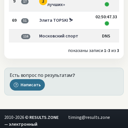
3
9
17
лучших»
02:50:47.33
69
Элита TOPSKI ⛷️
51
Московский спорт
DNS
116
показаны записи
1-3
из
3
Есть вопрос по результатам?
Написать
2010-2026 ©
RESULTS.ZONE
timing@results.zone
— электронный