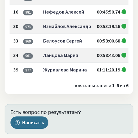
16
Нефедов Алексей
00:45:50.74
981
30
Измайлов Александр
00:53:19.26
973
33
Белоусов Сергей
00:58:00.68
969
34
Ланцова Мария
00:58:43.06
961
39
Журавлева Марина
01:11:20.19
977
показаны записи
1-6
из
6
Есть вопрос по результатам?
Написать