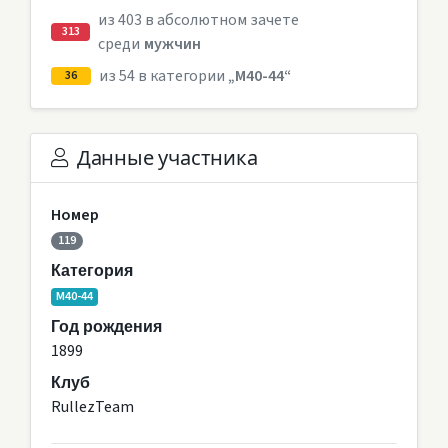
из 403 в абсолютном зачете
313
среди
мужчин
из 54 в категории
„M40-44“
36
Данные участника
Номер
119
Категория
M40-44
Год рождения
1899
Клуб
RullezTeam