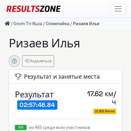
/
Grom Tri Ruza
/
Олимпийка
/
Ризаев Илья
Ризаев Илья
Поделиться
Результат и занятые места
Результат
17.62 км/
ч
02:57:46.84
21.821 балла
из 465 среди всех участников
335