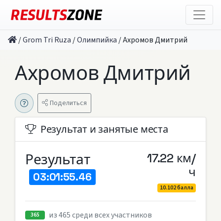
/
Grom Tri Ruza
/
Олимпийка
/
Ахромов Дмитрий
Ахромов Дмитрий
Поделиться
Результат и занятые места
Результат
17.22 км/
ч
03:01:55.46
10.102 балла
из 465 среди всех участников
365