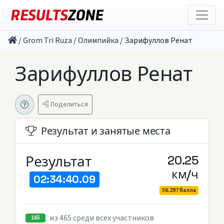
/
Grom Tri Ruza
/
Олимпийка
/
Зарифуллов Ренат
Зарифуллов Ренат
Поделиться
Результат и занятые места
Результат
20.25
км/ч
02:34:40.09
56.297 балла
из 465 среди всех участников
165