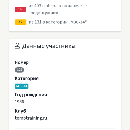
из 403 в абсолютном зачете
160
среди
мужчин
из 131 в категории
„M30-34“
57
Данные участника
Номер
125
Категория
M30-34
Год рождения
1986
Клуб
temptraining.ru