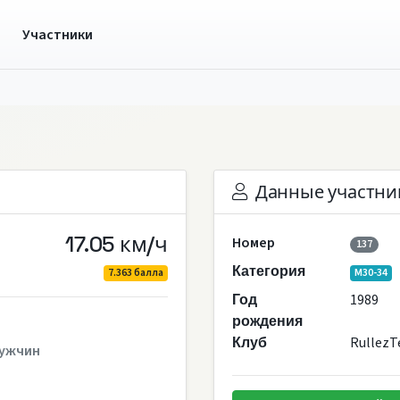
ы
Участники
Данные участни
17.05 км/ч
Номер
137
Категория
7.363 балла
M30-34
1989
Год
рождения
Rullez
Клуб
ужчин