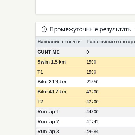
Промежуточные результаты 
Название отсечки
Расстояние от стар
0
GUNTIME
1500
Swim 1.5 km
1500
T1
21850
Bike 20.3 km
42200
Bike 40.7 km
42200
T2
44800
Run lap 1
47242
Run lap 2
49684
Run lap 3