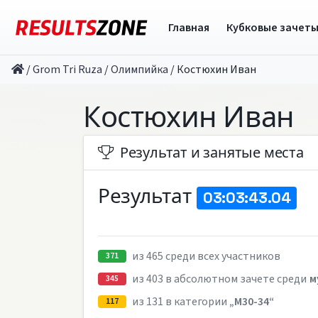
Главная
Кубковые зачет
/
Grom Tri Ruza
/
Олимпийка
/
Костюхин Иван
Костюхин Иван
Результат и занятые места
Результат
03:03:43.04
из 465 среди всех участников
371
из 403 в абсолютном зачете среди
м
345
из 131 в категории
„M30-34“
117