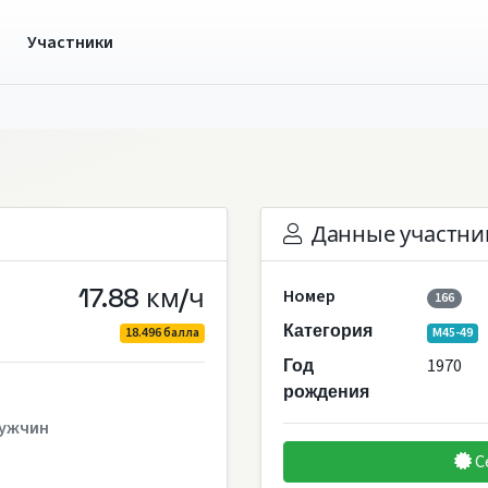
ы
Участники
Данные участни
17.88 км/ч
Номер
166
Категория
18.496 балла
M45-49
1970
Год
рождения
ужчин
С