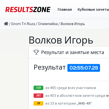
Главная
Кубковые зачет
/
Grom Tri Ruza
/
Олимпийка
/
Волков Игорь
Волков Игорь
Результат и занятые места
Результат
02:55:07.29
из 465 среди всех участников
318
из 403 в абсолютном зачете среди
м
297
из 33 в категории
„M45-49“
29