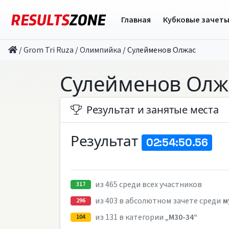
Главная
Кубковые зачет
/
Grom Tri Ruza
/
Олимпийка
/
Сулейменов Олжас
Сулейменов Олж
Результат и занятые места
Результат
02:54:50.56
из 465 среди всех участников
317
из 403 в абсолютном зачете среди
м
296
из 131 в категории
„M30-34“
104