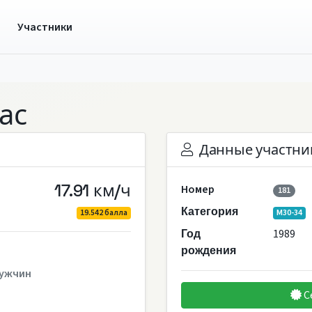
ы
Участники
ас
Данные участни
17.91 км/ч
Номер
181
Категория
19.542 балла
M30-34
1989
Год
рождения
ужчин
С