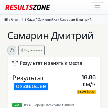
/
Grom Tri Ruza
/
Олимпийка
/
Самарин Дмитрий
Самарин Дмитрий
Поделиться
Результат и занятые места
Результат
18.86
км/ч
02:46:04.69
36.005 балла
из 465 среди всех участников
254