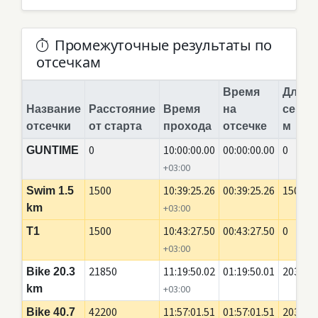
Промежуточные результаты по
отсечкам
Время
Длина
Название
Расстояние
Время
на
сегме
отсечки
от старта
прохода
отсечке
м
0
10:00:00.00
00:00:00.00
0
GUNTIME
+03:00
1500
10:39:25.26
00:39:25.26
1500
Swim 1.5
km
+03:00
1500
10:43:27.50
00:43:27.50
0
T1
+03:00
21850
11:19:50.02
01:19:50.01
20350
Bike 20.3
km
+03:00
42200
11:57:01.51
01:57:01.51
20350
Bike 40.7