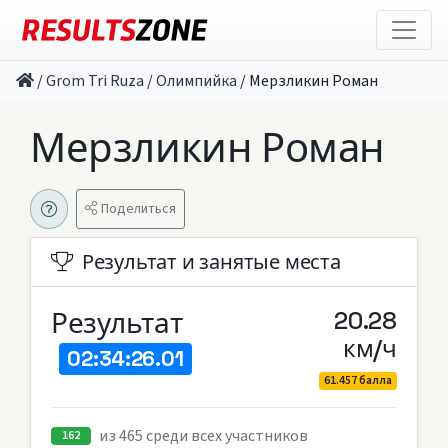
/
Grom Tri Ruza
/
Олимпийка
/
Мерзликин Роман
Мерзликин Роман
Поделиться
Результат и занятые места
Результат
20.28
км/ч
02:34:26.01
61.457 балла
из 465 среди всех участников
162