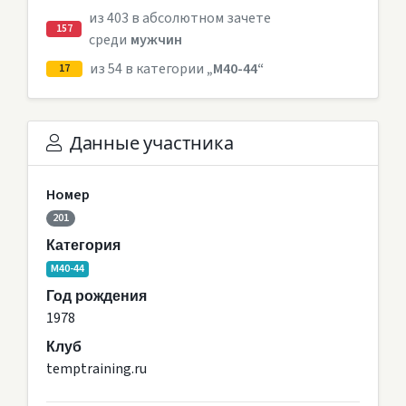
из 403 в абсолютном зачете
157
среди
мужчин
из 54 в категории
„M40-44“
17
Данные участника
Номер
201
Категория
M40-44
Год рождения
1978
Клуб
temptraining.ru