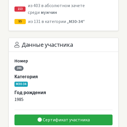
из 403 в абсолютном зачете
153
среди
мужчин
из 131 в категории
„M30-34“
55
Данные участника
Номер
246
Категория
M30-34
Год рождения
1985
Сертификат участника