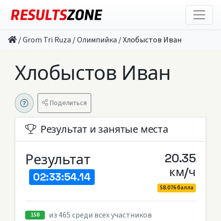
/
Grom Tri Ruza
/
Олимпийка
/
Хлобыстов Иван
Хлобыстов Иван
Поделиться
Результат и занятые места
Результат
20.35
км/ч
02:33:54.14
58.076 балла
из 465 среди всех участников
158