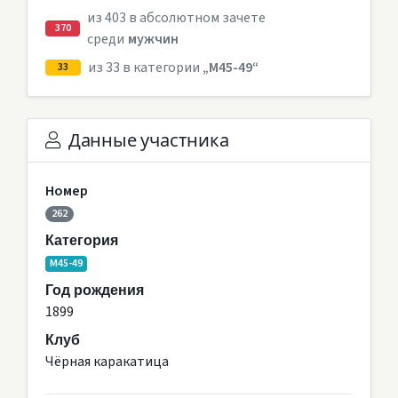
из 403 в абсолютном зачете
370
среди
мужчин
из 33 в категории
„M45-49“
33
Данные участника
Номер
262
Категория
M45-49
Год рождения
1899
Клуб
Чёрная каракатица