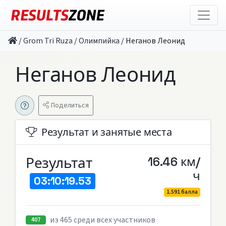
/
Grom Tri Ruza
/
Олимпийка
/
Неганов Леонид
Неганов Леонид
Поделиться
Результат и занятые места
Результат
16.46 км/
ч
03:10:19.53
1.591 балла
из 465 среди всех участников
407