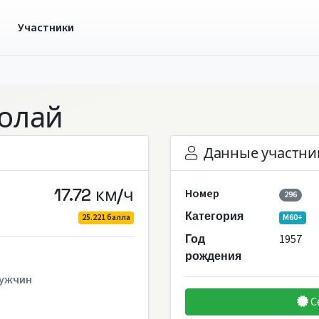
ы
Участники
олай
Данные участни
17.72 км/ч
Номер
296
Категория
25.221 балла
M60+
1957
Год
рождения
ужчин
С