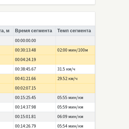
а, м
Время сегмента
Темп сегмента
00:00:00.00
00:30:13.48
02:00 мин/100м
00:04:24.19
00:38:45.67
31.5 км/ч
00:41:21.66
29.52 км/ч
00:02:07.15
00:15:25.45
05:55 мин/км
00:14:37.98
05:59 мин/км
00:15:01.81
06:09 мин/км
00:14:26.79
05:54 мин/км