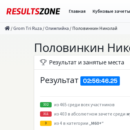
Главная
Кубковые зачет
/
Grom Tri Ruza
/
Олимпийка
/
Половинкин Николай
Половинкин Ник
Результат и занятые места
Результат
02:56:46.25
из 465 среди всех участников
332
из 403 в абсолютном зачете среди
м
311
из 4 в категории
„M60+“
3