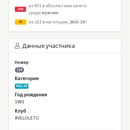
из 403 в абсолютном зачете
344
среди
мужчин
из 103 в категории
„M35-39“
91
Данные участника
Номер
318
Категория
M35-39
Год рождения
1983
Клуб
#VELOLETO