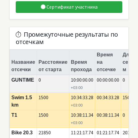
Сертификат участника
Промежуточные результаты по
отсечкам
Время
Длина
Название
Расстояние
Время
на
сегме
отсечки
от старта
прохода
отсечке
м
0
10:00:00.00
00:00:00.00
0
GUNTIME
+03:00
1500
10:34:33.28
00:34:33.28
1500
Swim 1.5
km
+03:00
1500
10:38:11.34
00:38:11.34
0
T1
+03:00
21850
11:21:17.74
01:21:17.74
20350
Bike 20.3