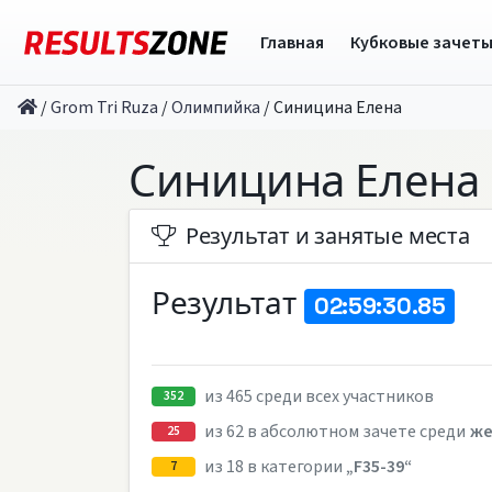
Главная
Кубковые зачет
/
Grom Tri Ruza
/
Олимпийка
/
Синицина Елена
Синицина Елена
Результат и занятые места
Результат
02:59:30.85
из 465 среди всех участников
352
из 62 в абсолютном зачете среди
ж
25
из 18 в категории
„F35-39“
7