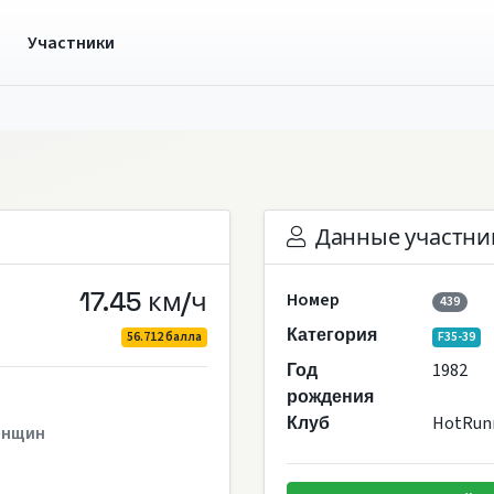
ы
Участники
Данные участни
17.45 км/ч
Номер
439
Категория
56.712 балла
F35-39
1982
Год
рождения
HotRun
Клуб
енщин