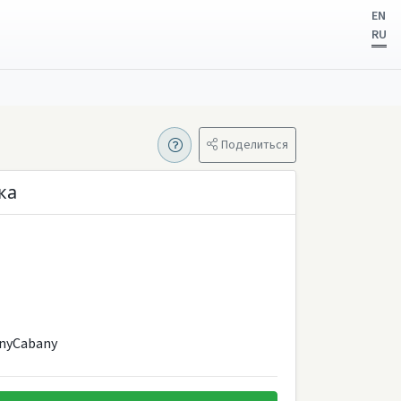
EN
RU
Поделиться
ка
nyCabany