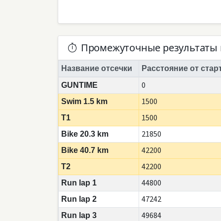
Промежуточные результаты 
Название отсечки
Расстояние от стар
0
GUNTIME
1500
Swim 1.5 km
1500
T1
21850
Bike 20.3 km
42200
Bike 40.7 km
42200
T2
44800
Run lap 1
47242
Run lap 2
49684
Run lap 3