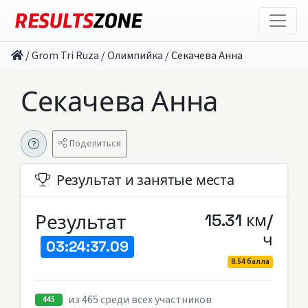
/
Grom Tri Ruza
/
Олимпийка
/
Секачева Анна
Секачева Анна
Поделиться
Результат и занятые места
Результат
15.31 км/
ч
03:24:37.09
8.54 балла
из 465 среди всех участников
445