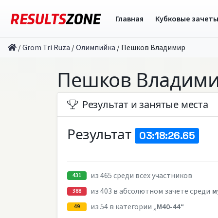
Главная
Кубковые зачет
/
Grom Tri Ruza
/
Олимпийка
/
Пешков Владимир
Пешков Владим
Результат и занятые места
Результат
03:18:26.65
из 465 среди всех участников
431
из 403 в абсолютном зачете среди
м
388
из 54 в категории
„M40-44“
49