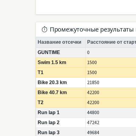
Промежуточные результаты 
Название отсечки
Расстояние от стар
0
GUNTIME
1500
Swim 1.5 km
1500
T1
21850
Bike 20.3 km
42200
Bike 40.7 km
42200
T2
44800
Run lap 1
47242
Run lap 2
49684
Run lap 3