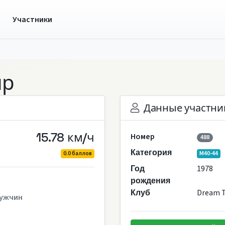
ы
Участники
ир
Данные участни
15.78 км/ч
Номер
488
Категория
0.0 баллов
M40-44
1978
Год
рождения
Dream 
Клуб
ужчин