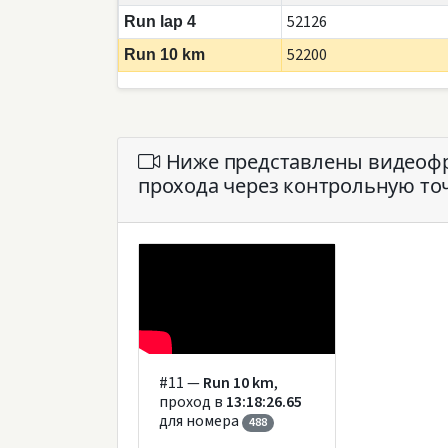
52126
Run lap 4
52200
Run 10 km
Ниже представлены видеофра
прохода через контрольную точ
#11 —
Run 10 km
,
проход в
13:18:26.65
для номера
488