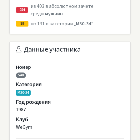
из 403 в абсолютном зачете
254
среди
мужчин
из 131 в категории
„M30-34“
89
Данные участника
Номер
548
Категория
M30-34
Год рождения
1987
Клуб
WeGym