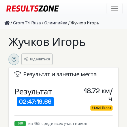
/
Grom Tri Ruza
/
Олимпийка
/
Жучков Игорь
Жучков Игорь
Поделиться
Результат и занятые места
Результат
18.72 км/
ч
02:47:19.66
31.024 балла
из 465 среди всех участников
268