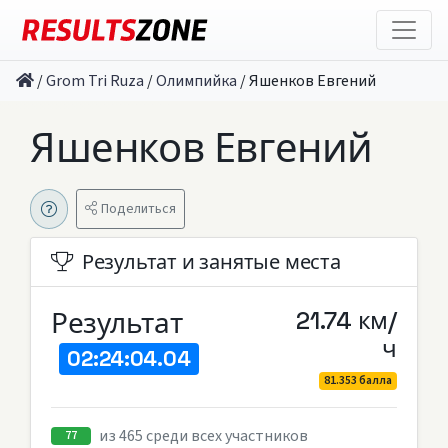
/
Grom Tri Ruza
/
Олимпийка
/
Яшенков Евгений
Яшенков Евгений
Поделиться
Результат и занятые места
Результат
21.74 км/
ч
02:24:04.04
81.353 балла
из 465 среди всех участников
77