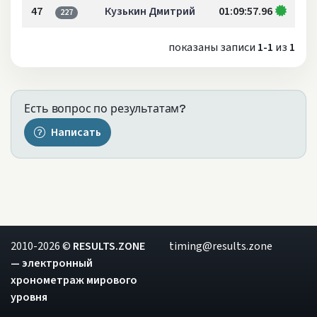
47
Кузькин Дмитрий
01:09:57.96
227
показаны записи
1-1
из
1
Есть вопрос по результатам?
Написать
2010-2026 ©
RESULTS.ZONE
timing@results.zone
— электронный
хронометраж мирового
уровня