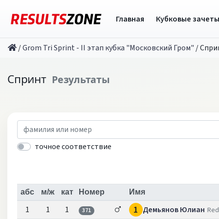
Главная
Кубковые зачет
/
Grom Tri Sprint - II этап кубка "Московский Гром"
/
Спри
Спринт
Результаты
точное соответствие
абс
м/ж
кат
Номер
Имя
1
1
1
1
Демьянов Юлиан
Red
371