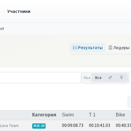
ы
Участники
нт
Результаты
Лидеры
Мужчины
Же
Пол
Все
Категория
Swim
T 1
Bike
00:09:08.73
00:10:41.03
00:40:3
Lava Team
M25-29