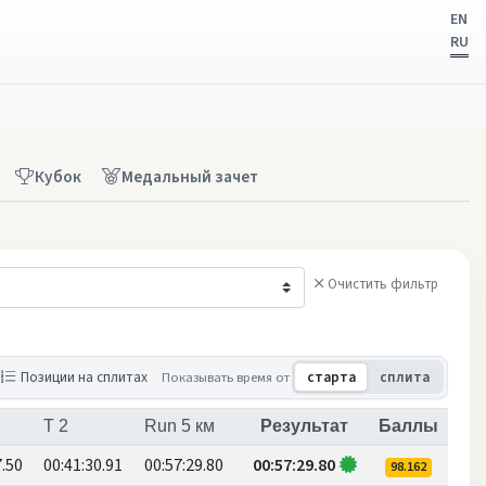
EN
RU
Кубок
Медальный зачет
Очистить фильтр
нщины
Позиции на сплитах
Показывать время от
старта
сплита
T 2
Run 5 км
Результат
Баллы
7.50
00:41:30.91
00:57:29.80
00:57:29.80
98.162