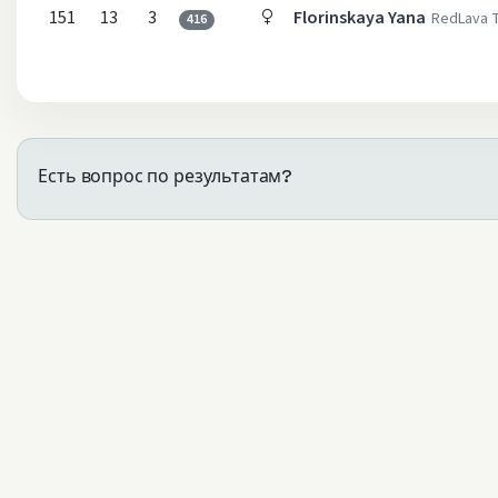
151
13
3
Florinskaya Yana
RedLava 
416
Есть вопрос по результатам?