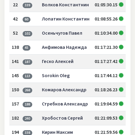
22
Волков Константнин
01:05:30.15
339
42
Лопатин Константин
01:08:55.26
60
52
Осеньчугов Павел
01:10:34.00
102
138
Анфимова Надежда
01:17:21.30
45
141
Геско Алексей
01:17:27.42
187
145
Sorokin Oleg
01:17:44.12
113
150
Комаров Александр
01:18:26.23
268
157
Стребков Александр
01:19:04.59
188
182
Хробостов Сергей
01:21:09.53
240
194
Кирин Максим
01:21:59.56
338