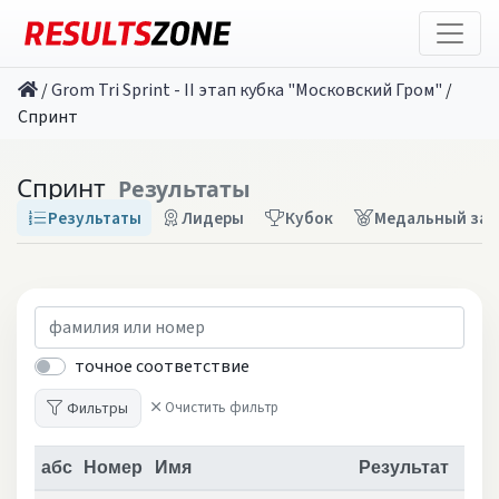
/
Grom Tri Sprint - II этап кубка "Московский Гром"
/
Спринт
Спринт
Результаты
Результаты
Лидеры
Кубок
Медальный зач
точное соответствие
Фильтры
Очистить фильтр
абс
Номер
Имя
Результат