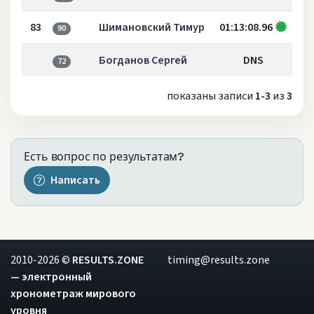
83
Шимановский Тимур
01:13:08.96
90
Богданов Сергей
DNS
72
показаны записи
1-3
из
3
Есть вопрос по результатам?
Написать
2010-2026 ©
RESULTS.ZONE
timing@results.zone
— электронный
хронометраж мирового
уровня