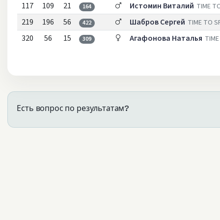
117
109
21
Истомин Виталий
TIME T
164
219
196
56
Шабров Сергей
TIME TO 
422
320
56
15
Агафонова Наталья
TIME
309
Есть вопрос по результатам?