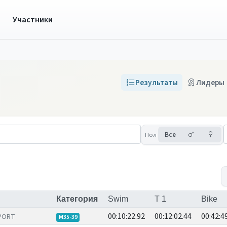
ы
Участники
Результаты
Лидеры
Мужчины
Же
Пол
Все
Категория
Swim
T 1
Bike
00:10:22.92
00:12:02.44
00:42:4
SPORT
M35-39