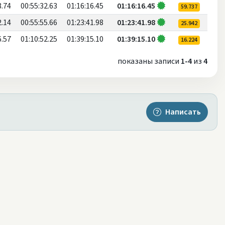
8.74
00:55:32.63
01:16:16.45
01:16:16.45
59.737
2.14
00:55:55.66
01:23:41.98
01:23:41.98
25.942
6.57
01:10:52.25
01:39:15.10
01:39:15.10
16.224
показаны записи
1-4
из
4
Написать