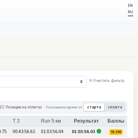
EN
RU
Очистить фильтр
нщины
Позиции на сплитах
Показывать время от
старта
сплита
T 2
Run 5 км
Результат
Баллы
9.75
00:43:56.62
01:03:56.04
01:03:56.03
95.398