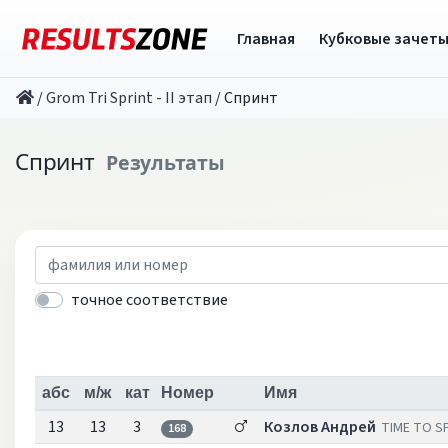
Главная
Кубковые зачет
/
Grom Tri Sprint - II этап
/
Спринт
Спринт
Результаты
точное соответствие
абс
м/ж
кат
Номер
Имя
13
13
3
Козлов Андрей
TIME TO 
168