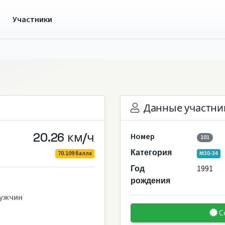
ы
Участники
Данные участни
20.26 км/ч
Номер
101
Категория
70.109 балла
M30-34
1991
Год
рождения
ужчин
С