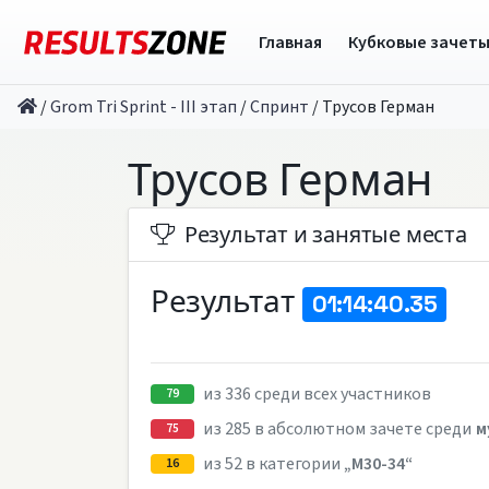
Главная
Кубковые зачет
/
Grom Tri Sprint - III этап
/
Спринт
/
Трусов Герман
Трусов Герман
Результат и занятые места
Результат
01:14:40.35
из 336 среди всех участников
79
из 285 в абсолютном зачете среди
м
75
из 52 в категории
„M30-34“
16