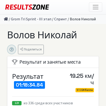
/
Grom Tri Sprint - III этап
/
Спринт
/
Волов Николай
Волов Николай
Поделиться
Результат и занятые места
Результат
19.25 км/
ч
01:18:34.84
57.324 балла
из 336 среди всех участников
123