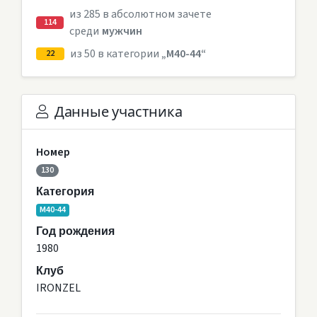
из 285 в абсолютном зачете
114
среди
мужчин
из 50 в категории
„M40-44“
22
Данные участника
Номер
130
Категория
M40-44
Год рождения
1980
Клуб
IRONZEL