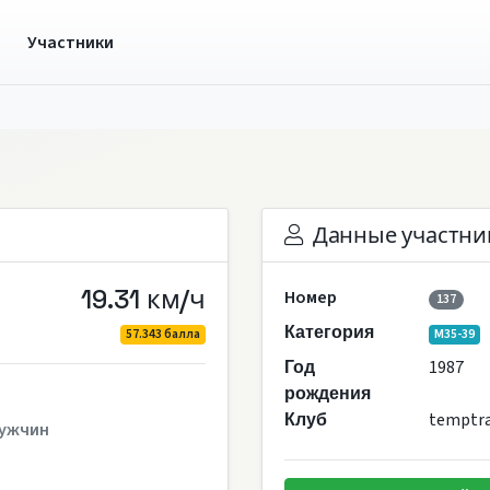
ы
Участники
Данные участни
19.31 км/ч
Номер
137
Категория
57.343 балла
M35-39
1987
Год
рождения
temptra
Клуб
ужчин