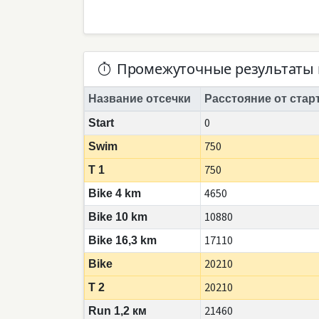
Промежуточные результаты 
Название отсечки
Расстояние от стар
0
Start
750
Swim
750
T 1
4650
Bike 4 km
10880
Bike 10 km
17110
Bike 16,3 km
20210
Bike
20210
T 2
21460
Run 1,2 км