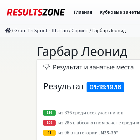
Главная
Кубковые зачет
/
Grom Tri Sprint - III этап
/
Спринт
/
Гарбар Леонид
Гарбар Леонид
Результат и занятые места
Результат
01:18:19.16
из 336 среди всех участников
116
из 285 в абсолютном зачете среди
м
109
из 96 в категории
„M35-39“
41