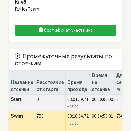
Клуб
RullezTeam
Сертификат участника
Промежуточные результаты по
отсечкам
Время
Длина
Название
Расстояние
Время
на
сегме
отсечки
от старта
прохода
отсечке
м
0
08:01:59.71
00:00:00.00
0
Start
+03:00
750
08:16:54.72
00:14:55.01
750
Swim
+03:00