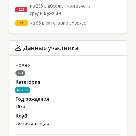
из 285 в абсолютном зачете
123
среди
мужчин
из 96 в категории
„M35-39“
46
Данные участника
Номер
184
Категория
M35-39
Год рождения
1983
Клуб
temptraining.ru