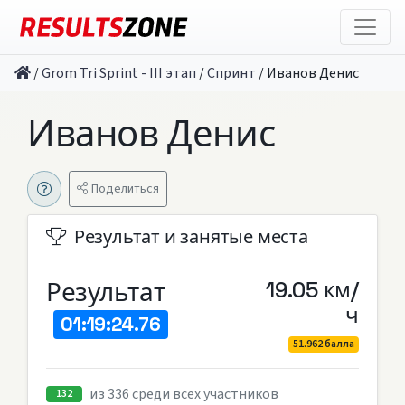
/
Grom Tri Sprint - III этап
/
Спринт
/
Иванов Денис
Иванов Денис
Поделиться
Результат и занятые места
Результат
19.05 км/
ч
01:19:24.76
51.962 балла
из 336 среди всех участников
132