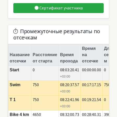
Сертификат участника
Промежуточные результаты по
отсечкам
Время
Длина
Название
Расстояние
Время
на
сегме
отсечки
от старта
прохода
отсечке
м
0
08:03:20.41
00:00:00.00
0
Start
+03:00
750
08:20:37.57
00:17:17.15
750
Swim
+03:00
750
08:22:41.96
00:19:21.54
0
T 1
+03:00
4650
08:32:00.73
00:28:40.31
3900
Bike 4 km