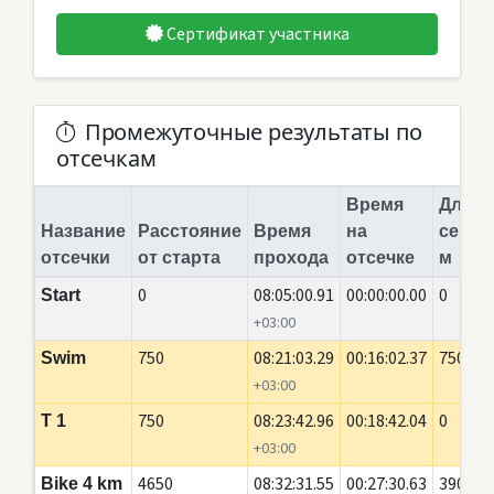
Сертификат участника
Промежуточные результаты по
отсечкам
Время
Длина
Название
Расстояние
Время
на
сегме
отсечки
от старта
прохода
отсечке
м
0
08:05:00.91
00:00:00.00
0
Start
+03:00
750
08:21:03.29
00:16:02.37
750
Swim
+03:00
750
08:23:42.96
00:18:42.04
0
T 1
+03:00
4650
08:32:31.55
00:27:30.63
3900
Bike 4 km