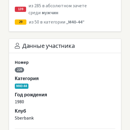
из 285 в абсолютном зачете
139
среди
мужчин
из 50 в категории
„M40-44“
29
Данные участника
Номер
228
Категория
M40-44
Год рождения
1980
Клуб
Sberbank