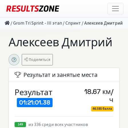
/
Grom Tri Sprint - III этап
/
Спринт
/
Алексеев Дмитрий
Алексеев Дмитрий
Поделиться
Результат и занятые места
Результат
18.67 км/
ч
01:21:01.38
46.585 балла
из 336 среди всех участников
149