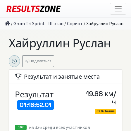
/
Grom Tri Sprint - III этап
/
Спринт
/
Хайруллин Руслан
Хайруллин Руслан
Поделиться
Результат и занятые места
Результат
19.68 км/
ч
01:16:52.01
62.07 балла
из 336 среди всех участников
102