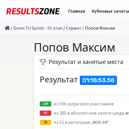
Главная
Кубковые зачет
/
Grom Tri Sprint - III этап
/
Спринт
/
Попов Максим
Попов Максим
Результат и занятые места
Результат
01:16:53.56
из 336 среди всех участников
104
из 285 в абсолютном зачете среди
м
97
из 52 в категории
„M30-34“
21