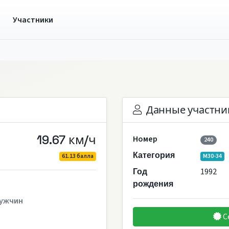
ы
Участники
Данные участни
19.67 км/ч
Номер
240
Категория
61.13 балла
M30-34
1992
Год
рождения
ужчин
С