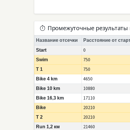
Промежуточные результаты 
Название отсечки
Расстояние от стар
0
Start
750
Swim
750
T 1
4650
Bike 4 km
10880
Bike 10 km
17110
Bike 16,3 km
20210
Bike
20210
T 2
21460
Run 1,2 км