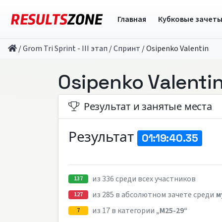
Главная
Кубковые зачет
/
Grom Tri Sprint - III этап
/
Спринт
/
Osipenko Valentin
Osipenko Valenti
Результат и занятые места
Результат
01:19:40.35
из 336 среди всех участников
137
из 285 в абсолютном зачете среди
м
127
из 17 в категории
„M25-29“
7