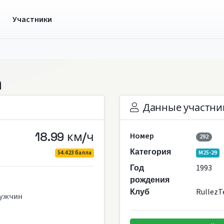
ы
Участники
n
Данные участни
18.99 км/ч
Номер
292
Категория
54.423 балла
M25-29
1993
Год
рождения
Rullez
Клуб
ужчин