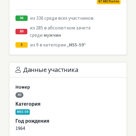
67.682 балла
из 336 среди всех участников
94
из 285 в абсолютном зачете
89
среди
мужчин
из 9 в категории
„M55-59“
3
Данные участника
Номер
40
Категория
M55-59
Год рождения
1964