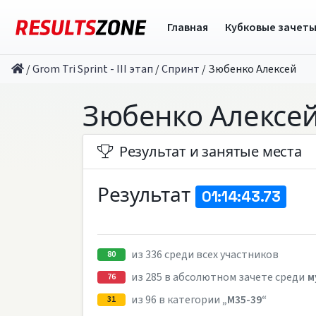
Главная
Кубковые зачет
/
Grom Tri Sprint - III этап
/
Спринт
/
Зюбенко Алексей
Зюбенко Алексе
Результат и занятые места
Результат
01:14:43.73
из 336 среди всех участников
80
из 285 в абсолютном зачете среди
м
76
из 96 в категории
„M35-39“
31