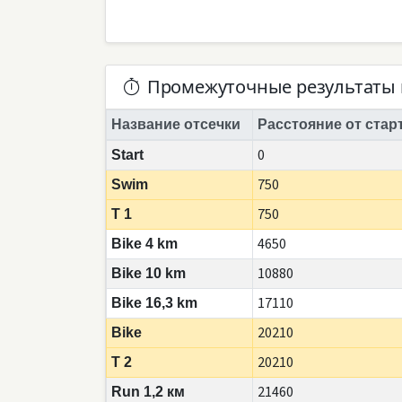
Промежуточные результаты 
Название отсечки
Расстояние от стар
0
Start
750
Swim
750
T 1
4650
Bike 4 km
10880
Bike 10 km
17110
Bike 16,3 km
20210
Bike
20210
T 2
21460
Run 1,2 км