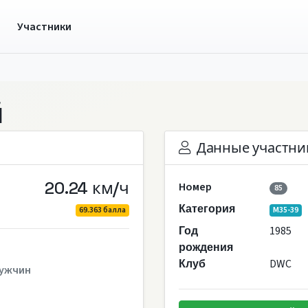
ы
Участники
й
Данные участни
20.24 км/ч
Номер
85
Категория
69.363 балла
M35-39
1985
Год
рождения
DWC
Клуб
ужчин