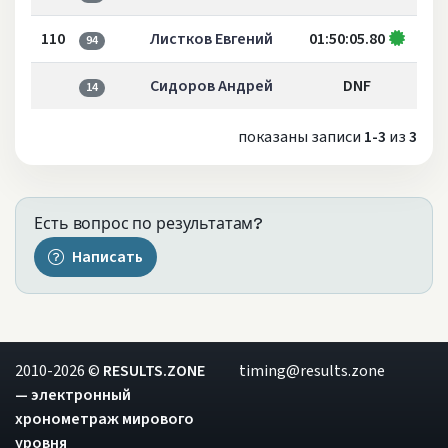
110
Листков Евгений
01:50:05.80
94
Сидоров Андрей
DNF
14
показаны записи
1-3
из
3
Есть вопрос по результатам?
Написать
2010-2026 ©
RESULTS.ZONE
timing@results.zone
— электронный
хронометраж мирового
уровня