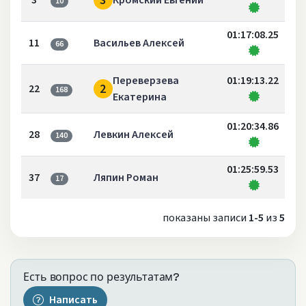
3
3
Кромский Евгений
10
01:17:08.25
11
Васильев Алексей
66
Переверзева
01:19:13.22
2
22
168
Екатерина
01:20:34.86
28
Левкин Алексей
140
01:25:59.53
37
Ляпин Роман
17
показаны записи
1-5
из
5
Есть вопрос по результатам?
Написать