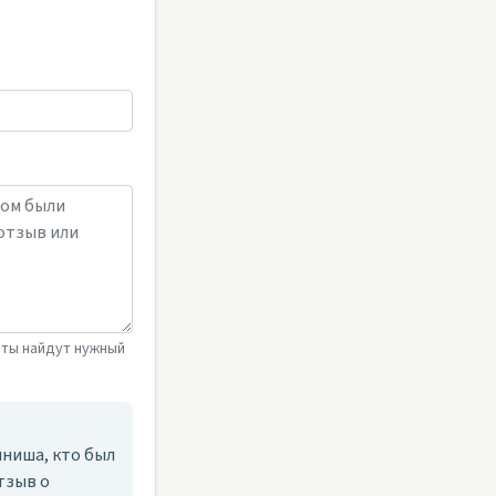
сты найдут нужный
ниша, кто был
тзыв о