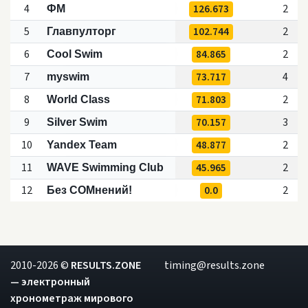
4
126.673
2
ФМ
5
102.744
2
Главпулторг
6
84.865
2
Cool Swim
7
73.717
4
myswim
8
71.803
2
World Class
9
70.157
3
Silver Swim
10
48.877
2
Yandex Team
11
45.965
2
WAVE Swimming Club
12
0.0
2
Без СОМнений!
2010-2026 ©
RESULTS.ZONE
timing@results.zone
— электронный
хронометраж мирового