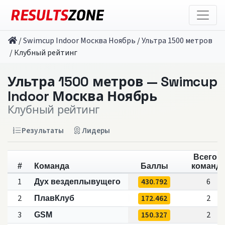
/
Swimcup Indoor Москва Ноябрь
/
Ультра 1500 метров
/
Клубный рейтинг
Ультра 1500 метров — Swimcup
Indoor Москва Ноябрь
Клубный рейтинг
Результаты
Лидеры
Всего в
#
Команда
Баллы
команд
1
430.792
6
Дух вездеплывущего
2
172.462
2
ПлавКлуб
3
150.327
2
GSM